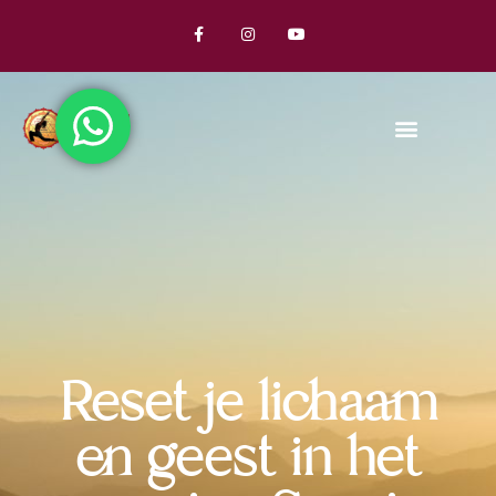
Reset je lichaam
en geest in het