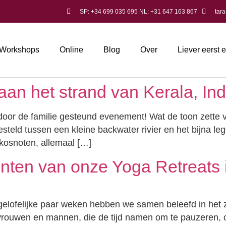
SP: +34 699 035 695 NL: +31 647 163 867
tar
Workshops
Online
Blog
Over
Liever eerst 
an het strand van Kerala, In
oor de familie gesteund evenement! Wat de toon zette vo
teld tussen een kleine backwater rivier en het bijna lege
kosnoten, allemaal […]
ten van onze Yoga Retreats 
elofelijke paar weken hebben we samen beleefd in het 
vrouwen en mannen, die de tijd namen om te pauzeren, om 